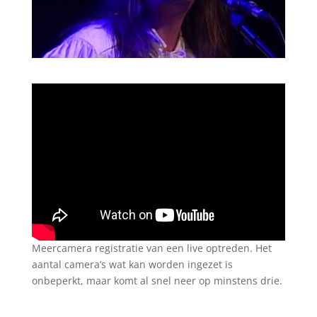
Meercamera registratie van een live optreden. Het
aantal camera’s wat kan worden ingezet is
onbeperkt, maar komt al snel neer op minstens drie.